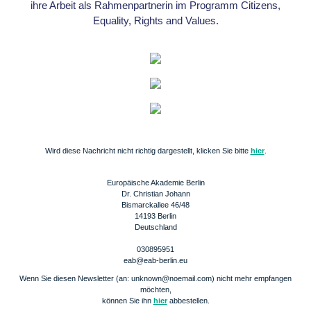
ihre Arbeit als Rahmenpartnerin im Programm Citizens,
Equality, Rights and Values.
Wird diese Nachricht nicht richtig dargestellt, klicken Sie bitte
hier
.
Europäische Akademie Berlin
Dr. Christian Johann
Bismarckallee 46/48
14193 Berlin
Deutschland
030895951
eab@eab-berlin.eu
Wenn Sie diesen Newsletter (an: unknown@noemail.com) nicht mehr empfangen
möchten,
können Sie ihn
hier
abbestellen.