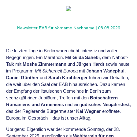
Newsletter EAB für Vorname Nachname | 08.08.2026
Die letzten Tage in Berlin waren dicht, intensiv und voller
Begegnungen. Ein Marathon. Mit
Gilda Sahebi
, dem Nahost-
Talk mit
Moshe Zimmermann
und
Jürgen Hardt
sowie heute
im Programm
Mit Sicherheit Europa
mit
Johann Wadephul
,
Daniel Günther
und
Sarah Kirchberger
führen wir Debatten,
die weit über den Saal der EAB hinausreichen. Dazu kamen
der Empfang der litauischen Gemeinde in Berlin zum
sechzigjährigen Jubiläum, Treffen mit den
Botschaftern
Rumäniens und Armeniens
und ein
jüdisches Neujahrsfest
,
das der Regierende Bürgermeister
Kai Wegner
eröffnete.
Europa im Gespräch – das ist unser Alltag.
Übrigens: Eigentlich war der kommende Sonntag, der 28.
September 2025 ursprünglich als
Wahltermin für den