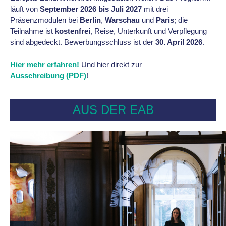
läuft von
September 2026 bis Juli 2027
mit drei
Präsenzmodulen bei
Berlin
,
Warschau
und
Paris
; die
Teilnahme ist
kostenfrei
, Reise, Unterkunft und Verpflegung
sind abgedeckt. Bewerbungsschluss ist der
30. April 2026
.
Hier mehr erfahren!
Und hier direkt zur
Ausschreibung (PDF)
!
AUS DER EAB