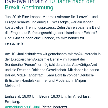
Bye-bye Britain?
10 Jahre nach der
Brexit-Abstimmung
Juni 2016: Eine knappe Mehrheit stimmte für "Leave" – und
Europa schaute ungläubig zu. Was folgte, war ein langer,
kostspieliger Trennungsprozess. Zehn Jahre später stellt sich
die Frage neu: Befreiungsschlag oder historischer Fehltritt?
Und: Gibt es noch eine Chance, es miteinander zu
versuchen?
Am 10. Juni diskutieren wir gemeinsam mit rbb24 Inforadio in
der Europäischen Akademie Berlin – im Format der
Sendereihe "Forum", ermöglicht durch das Auswärtige Amt
und die Deutsch-Britische Gesellschaft. Mit dabei: Katharina
Barley, MdEP (angefragt), Sara Borella von der Deutsch-
Britischen Handelskammer und Moderatorin Mirjam
Meinhardt.
Einlass ab 18:00 Uhr, Beginn 18:30 Uhr. Im Anschluss:
Empfang.
Anmeldung bis 8. Juni.
Plätze: begrenzt.