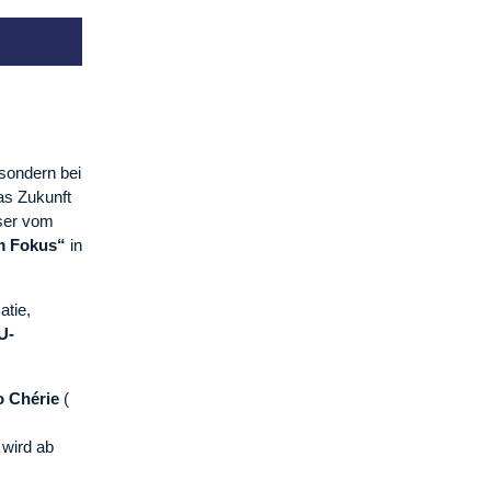
 sondern bei
as Zukunft
nser vom
m Fokus“
in
atie,
U-
o Chérie
(
 wird ab