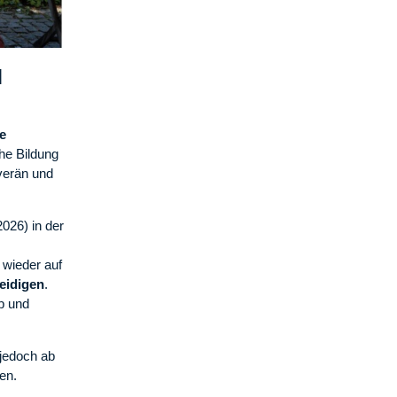
N
e
che Bildung
verän und
2026) in der
 wieder auf
teidigen
.
pp und
jedoch ab
en.