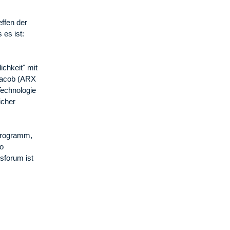
ffen der
 es ist:
chkeit" mit
 Jacob (ARX
Technologie
icher
nprogramm,
wo
sforum ist