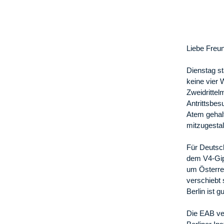
Liebe Freu
Dienstag s
keine vier 
Zweidrittel
Antrittsbes
Atem gehalt
mitzugestal
Für Deutsch
dem V4-Gip
um Österre
verschiebt 
Berlin ist 
Die EAB ver