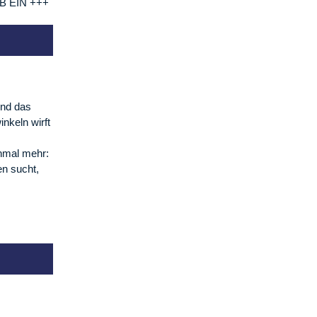
B EIN +++
nd das
inkeln wirft
inmal mehr:
en sucht,