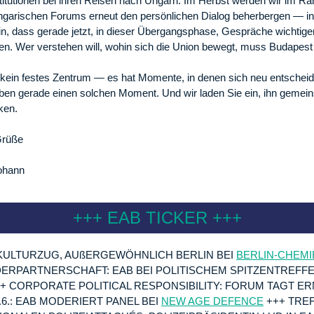
stitutionen bei ihren Reisen nach Ungarn. Im Herbst werden wir im 
garischen Forums erneut den persönlichen Dialog beherbergen — i
, dass gerade jetzt, in dieser Übergangsphase, Gespräche wichtiger
en. Wer verstehen will, wohin sich die Union bewegt, muss Budapest
kein festes Zentrum — es hat Momente, in denen sich neu entscheid
leben gerade einen solchen Moment. Und wir laden Sie ein, ihn gemei
ken.
Grüße
Johann
+++ EAB TICKER +++
 KULTURZUG, AUßERGEWÖHNLICH BERLIN BEI
BERLIN-CHEMI
ERPARTNERSCHAFT: EAB BEI POLITISCHEM SPITZENTREFFE
+ CORPORATE POLITICAL RESPONSIBILITY: FORUM TAGT ER
.6.: EAB MODERIERT PANEL BEI
NEW AGE DEFENCE
+++ TRE