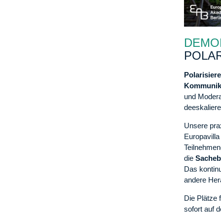
DEMOK
POLAR
Polarisier
Kommunik
und Modera
deeskalier
Unsere prax
Europavilla
Teilnehmend
die
Sacheb
Das kontinu
andere Hera
Die Plätze 
sofort auf 