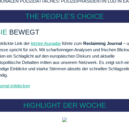
IONALEN POLIZEIATTACHÉS: POLIZEIPRÄSIDENTIN LUD IN EA
THE PEOPLE’S CHOICE
IE
BEWEGT
klickte Link der
letzten Ausgabe
führte zum
Reclaiming Journal
– u
esse spricht für sich. Mit scharfsinnigen Analysen und frischen Blickw
tion ein Schlaglicht auf den europäischen Diskurs und aktuelle
tspolitische Debatten mitten aus unserem Netzwerk. Es zeigt sich e
ndige Einblicke und starke Stimmen abseits der schnellen Schlagzeil
ndig.
ournal entdecken
HIGHLIGHT DER WOCHE