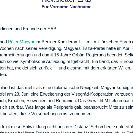
Für Vorname Nachname
ndinnen und Freunde der EAB,
tand
Péter Magyar
im Berliner Kanzleramt — mit militärischen Ehren
Wochen nach seiner Vereidigung. Magyars Tisza-Partei hatte im April 
mehrheit errungen und damit 16 Jahre Orbán-Regierung beendet. Selte
uch so viel symbolische Aufladung mitgebracht: Ein Land, das Europa
en hat, meldet sich zurück — und diesmal mit dem erklärten Willen, 
ten.
land ist das mehr als eine diplomatische Neuigkeit. Magyar kündigte
fel am 23. Juni eine Erweiterung der Visegrád-Kooperation vorzusc
ich, Kroatien, Slowenien und Rumänien. Das Gewicht Mitteleuropas 
sich spürbar. Was lange als Peripherie galt, beansprucht Mitte zu se
gut beraten, diese Verschiebung ernst zu nehmen.
folgt diese Entwicklung nicht aus der Distanz. Schon heute unterstü