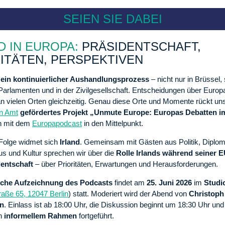
SEIEN SIE DABEI
D IN EUROPA:
PRÄSIDENTSCHAFT,
ITÄTEN, PERSPEKTIVEN
 ein kontinuierlicher Aushandlungsprozess
– nicht nur in Brüssel,
Parlamenten und in der Zivilgesellschaft. Entscheidungen über Europ
n vielen Orten gleichzeitig. Genau diese Orte und Momente rückt u
n Amt
gefördertes Projekt „Unmute Europe: Europas Debatten i
n mit dem
Europapodcast
in den Mittelpunkt.
 Folge widmet sich
Irland
. Gemeinsam mit Gästen aus Politik, Diplom
s und Kultur sprechen wir über die
Rolle Irlands während seiner E
entschaft
– über Prioritäten, Erwartungen und Herausforderungen.
liche Aufzeichnung des Podcasts
findet am
25. Juni 2026
im
Studi
aße 65, 12047 Berlin
) statt. Moderiert wird der Abend von
Christoph
n
. Einlass ist ab 18:00 Uhr, die Diskussion beginnt um 18:30 Uhr und
in
informellem Rahmen
fortgeführt.