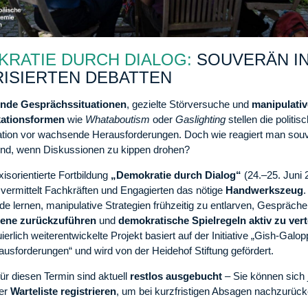
RATIE DURCH DIALOG:
SOUVERÄN I
ISIERTEN DEBATTEN
ende Gesprächssituationen
, gezielte Störversuche und
manipulativ
ationsformen
wie
Whataboutism
oder
Gaslighting
stellen die politis
tion vor wachsende Herausforderungen. Doch wie reagiert man sou
end, wenn Diskussionen zu kippen drohen?
isorientierte Fortbildung
„Demokratie durch Dialog“
(24.–25. Juni 
 vermittelt Fachkräften und Engagierten das nötige
Handwerkszeug
.
e lernen, manipulative Strategien frühzeitig zu entlarven, Gespräche
ene zurückzuführen
und
demokratische Spielregeln aktiv zu ver
ierlich weiterentwickelte Projekt basiert auf der Initiative „Gish-Galo
usforderungen“ und wird von der Heidehof Stiftung gefördert.
für diesen Termin sind aktuell
restlos ausgebucht
– Sie können sich 
der
Warteliste registrieren
, um bei kurzfristigen Absagen nachzurück