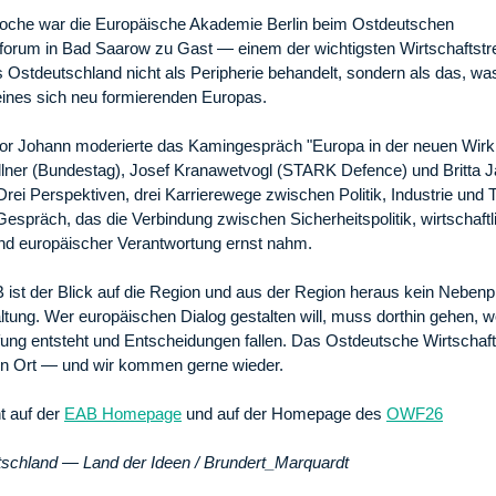
Woche war die Europäische Akademie Berlin beim Ostdeutschen
forum in Bad Saarow zu Gast — einem der wichtigsten Wirtschaftstre
 Ostdeutschland nicht als Peripherie behandelt, sondern als das, was
ines sich neu formierenden Europas.
or Johann moderierte das Kamingespräch "Europa in der neuen Wirkli
llner (Bundestag), Josef Kranawetvogl (STARK Defence) und Britta
Drei Perspektiven, drei Karrierewege zwischen Politik, Industrie und 
espräch, das die Verbindung zwischen Sicherheitspolitik, wirtschaftl
und europäischer Verantwortung ernst nahm.
 ist der Blick auf die Region und aus der Region heraus kein Nebe
tung. Wer europäischen Dialog gestalten will, muss dorthin gehen, 
ung entsteht und Entscheidungen fallen. Das Ostdeutsche Wirtschaft
in Ort — und wir kommen gerne wieder.
t auf der
EAB Homepage
und auf der Homepage des
OWF26
tschland — Land der Ideen / Brundert_Marquardt