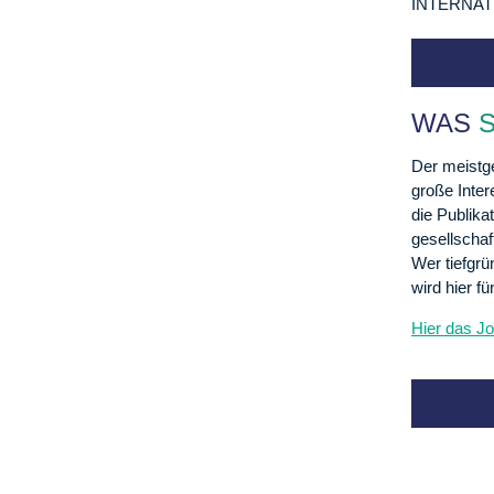
INTERNAT
WAS
S
Der meistge
große Inter
die Publika
gesellschaf
Wer tiefgrü
wird hier fü
Hier das J