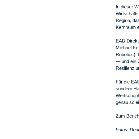
In dieser 
Wirtschafts
Region, das
Kernraum e
EAB-Direkt
Michael Ke
Robotics). 
— und ein G
Resilienz 
Für die EAB
sondern Hal
Wertschöpf
genau so e
Zum Berich
Fotos: Deu