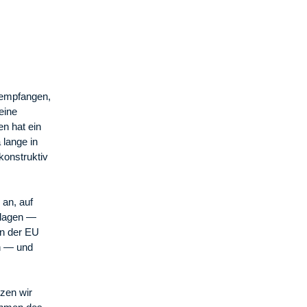
 empfangen,
eine
n hat ein
 lange in
konstruktiv
 an, auf
hlagen —
in der EU
in — und
tzen wir