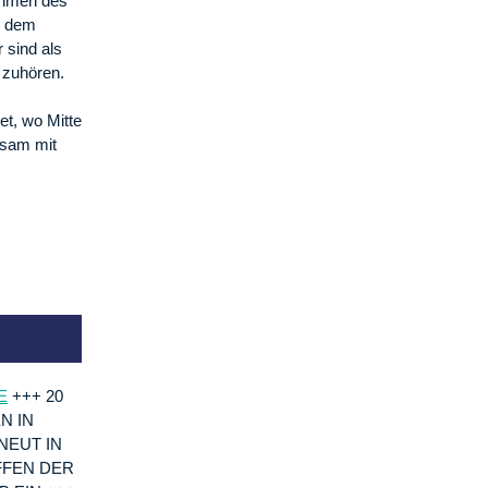
Rahmen des
n dem
 sind als
 zuhören.
et, wo Mitte
nsam mit
E
+++ 20
N IN
NEUT IN
FFEN DER